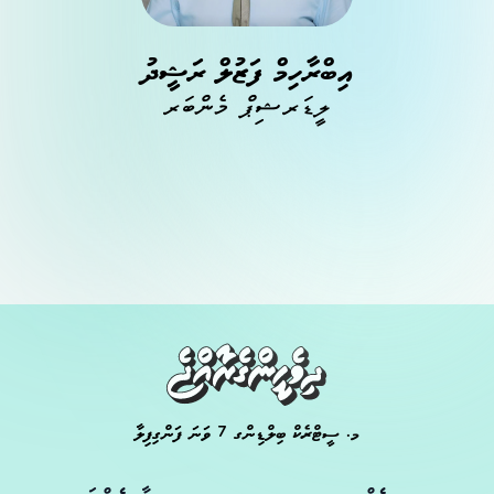
އިބްރާހިމް ފަޒުލް ރަޝީދު
ލީޑަރޝިޕް މެންބަރ
މ. ސީޓްރެކް ބިލްޑިންގ 7 ވަނަ ފަންގިފިލާ