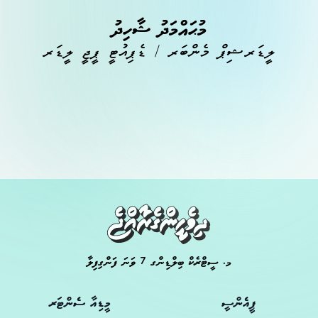
މުޙައްމަދު ޝާހިދު
ލީޑަރޝިޕް މެންބަރ / ޑެޕިއުޓީ ޕީޖީ ލީޑަރ
މ. ސީޓްރެކް ބިލްޑިންގ 7 ވަނަ ފަންގިފިލާ
ޕީއެންސީ
މީޑިއާ ސެންޓަރ