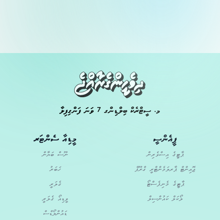
މ. ސީޓްރެކް ބިލްޑިންގ 7 ވަނަ ފަންގިފިލާ
ޕީއެންސީ
މީޑިއާ ސެންޓަރ
ޕާޓީގެ އިސްވެރިން
ނޫސް ބަޔާން
ޖޮއިންޓް ޕާރލަމެންޓްރީ ގްރޫޕް
ޚަބަރު
ޕާޓީގެ މެނިފެސްޓޯ
ގެލަރީ
ލޯކަލް ކައުންސިލް
ވީޑިއޯ ގެލަރީ
ޑައުންލޯޑްސް