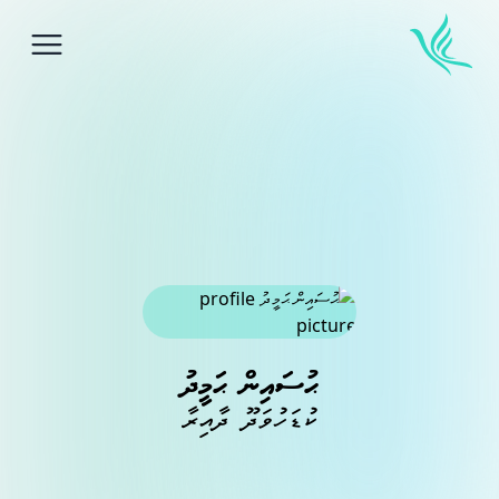
idebar
ޙުސައިން ޙަމީދު
ކުޑަހުވަދޫ ދާއިރާ