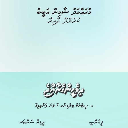
މުޙައްމަދު ޝާމިން ޙަބީބު
ކުރެންދޫ ދާއިރާ
މ. ސީޓްރެކް ބިލްޑިންގ 7 ވަނަ ފަންގިފިލާ
ޕީއެންސީ
މީޑިއާ ސެންޓަރ