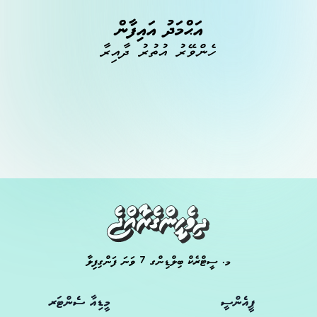
އަޙްމަދު އައިފާން
ހެންވޭރު އުތުރު ދާއިރާ
މ. ސީޓްރެކް ބިލްޑިންގ 7 ވަނަ ފަންގިފިލާ
ޕީއެންސީ
މީޑިއާ ސެންޓަރ