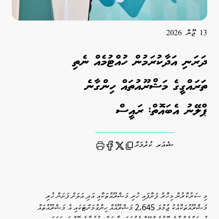
13 ޖޫން 2026
ދަރަނި އަދާކުރަމުން ހުއްޓުމެއް ނެތި
ތަރައްގީގެ މަޝްރޫއުތައް ހިންގާނެ
ޕްލޭނު އެބައޮތް: ރައީސް
ޝެއަރ ކުރުމަށް
Print
މި ސަރުކާރުން މިހާރު ފަށާފައި ހުރި މަޝްރޫއުތަކާއި އަދި އަލަށް ފަށަން ހުރި
މަޝްރޫއުތަކާއެކު ޖުމްލަ 2،645 މަޝްރޫއެއް ހިންގުމަށްޓަކައި އެ މަޝްރޫއުތައް