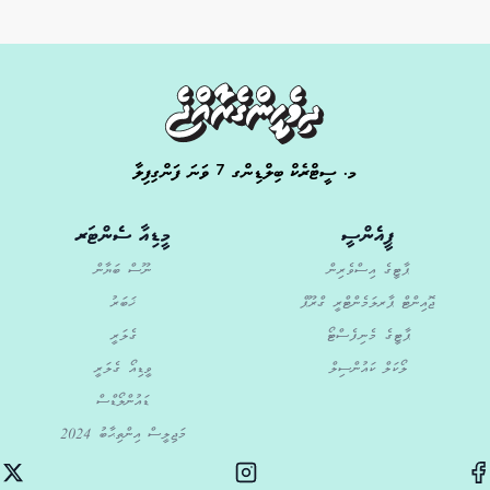
މ. ސީޓްރެކް ބިލްޑިންގ 7 ވަނަ ފަންގިފިލާ
ޕީއެންސީ
މީޑިއާ ސެންޓަރ
ޕާޓީގެ އިސްވެރިން
ނޫސް ބަޔާން
ޖޮއިންޓް ޕާރލަމެންޓްރީ ގްރޫޕް
ޚަބަރު
ޕާޓީގެ މެނިފެސްޓޯ
ގެލަރީ
ލޯކަލް ކައުންސިލް
ވީޑިއޯ ގެލަރީ
ޑައުންލޯޑްސް
މަޖިލީސް އިންތިޙާބު 2024