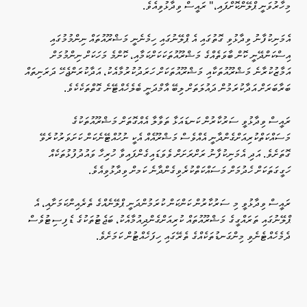
މިހާރުވަނީ ޕްލޭންކޮށްފައި،" ރައީސް ވިދާޅުވިއެވެ.
އެމަނިކުފާނު ވިދާޅުވި ގޮތުގައި އެ ޕްލޭނުގައި ހިމެނެނީ މަޝްރޫއުތައް ނިންމުމުގައި
އިސްކަންދޭނީ ކޮން ބާވަތެއްގެ މަޝްރޫއުތަކަކަށްކަމާއި، ކޮންމެ މަހަކަށް ނިންމުމަށް
އަމާޒުކުރާނެ މަޝްރޫއުތަކާއި މަޝްރޫއުތަކަށް ހަރަދުކުރުމާއެކު، އަދާކުރަންޖެހޭ ދަރަނިތައް
ބަރާބަރަށް އަދާކުރަމުން ދައުލަތަށް ލިބޭ އާމްދަނީ ބެލެހެއްޓޭނެ ގޮތްތަކެކެވެ.
ރައީސް ވިދާޅުވީ ސަރުކާރުން ކަނޑައަޅާ ތަވާލާ އެއްގޮތަށް މަޝްރޫއުތަކުގެ
މަސައްކަތްކުރިއަށްގެންދާނީ އެއްވެސް މަޝްރޫއެއް އެކީ ނުހުއްޓޭނެކަން ކަށަވަރުކުރެވޭ
ގޮތަށެވެ. އަދި އެމަނިކުފާނު ރަށްރަށަށް ވެވަޑައިގެންފައިވާ ހުރިހާ ވައުދުފުޅުތަކެއް
ހަގީގަތަކަށް ހެދުމަށް މަސައްކަތްކުރެވިގެންދާނެ ކަމށް ވިދާޅުވިއެވެ.
ރައީސް ވިދާޅުވީ މި ސަރުކާރުން ކަންކަން ކުރަމުންދަނީ ޕްލޭނެއްގެ ތެރެއިންކަމަށާއި، އެ
ޕްލޭނުގައި ތަރައްގީގެ މަޝްރޫއުތައް ކުރިއަށްގެންދިއުމާއެކު، ބަޖެޓުތަކުގެ ޑެފިސިޓުވެސް
ދެމެހެއްޓެނެވި މިންގަނޑުތަކެއްގެ ތެރޭގައި ހިފަހެއްޓުން ކަމަށެވެ.