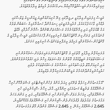
ކުރިއަށްގެންދާނެ ގޮތުގެ ޕްލޭން އެކުލަވައިލާ ތަންފިޒުކުރާނެ ގޮތް ކަނޑައަޅައި
ނިމިފައިވާކަމަށް ރައީސުލްޖުމްހޫރިއްޔާ ޑރ.މުޙައްމަދު މުޢިއްޒު ވިދާޅުވެއްޖެއެވެ.
ރައީސް މިފަދައިން ވިދާޅުވީ ދ.މީދޫގައި މިރޭ ކުރިއަށްގެންދިޔަ ޕީއެންސީގެ ޖަލްސާގައި
ދެއްކެވި ވާހަކަފުޅުގައެވެ. މެދުއިރުމަތީގައި ހިނގަމުންދާ ހަނގުރާމައިގެ ސަބަބުން ތެލުގެ
އަގު ބޮޑުވުމާއި އަދި އިމާރާތްކުރުމުގެ މަސައްކަތަށް ބޭނުންވާ ސާމާނު ހޯދުމާއި ރާއްޖެ
ގެނައުމުގައި ވަރަށް ގިނަ ގޮންޖެހުންތައް ކުރިމަތިވިކަން ފާހަގަކުރައްވައި ރައީސް ވިދާޅުވީ އެ
ގޮންޖެހުން ސަރުކާރަށާއި އަމިއްލަ ވިޔަފާރިތަކަށްވެސް ކުރިމަތިވި ކަމަށެވެ.
އެމަނިކުފާނު ވިދާޅުވި ގޮތުގައި އެ ގޮންޖެހުންތަކުން އަރައިގަތުމަށް ސަރުކާރުން ކުރި
މަސައްކަތްތަކުގެ ނަތީޖާއެއްގެ ގޮތުން އެ މައްސަލަތައް މިހާރު ދަނީ ހައްލުކުރެވެމުންނެވެ.
އަދި ކުރިއަށް އޮތް ދުވަސްތަކުގައި ސަރުކާރުގެ މަސައްކަތްތަކުގެ ދުވެލި
ހަލުއިކުރެވިގެންދާނެކަމުގެ ޔަގީންކަން އެމަނިކުފާނު ދެއްވިއެވެ.
"އަަޅުގަނޑުމެން މިހަފުތާ ތެރޭގައި މިއަދު އެންމެ ފަހުން ކެބިނެޓުގައި މަޝްވަރާކޮށް ހުރިހާ
މަޝްރޫއެއްގެ ތަރުތީބު ކަނޑައަޅައި ނިންމާފައި. އާދެ، މިހާރު ސޮއިކުރެވިފައި ހުރި
މަޝްރޫއުތަކާއި، މިއަހަރު އަލަށް ސޮއިކުރަން ހުރި މަޝްރޫއުތަކާއި، އަދި މި އަންނަ އަހަރު
އަޅުގަނޑުގެ ވައުދުތައް ފުއްދުމަށް ދެން ސޮއިކުރަން ހުރި މަޝްރޫއުތައް އެއްކޮށްލާއިރު،
2،645 މަޝްރޫއެއް ހިމެނޭ. މި 2،645 މަޝްރޫއު ގެންދާނެ ގޮތް އަޅުގަނޑުމެން