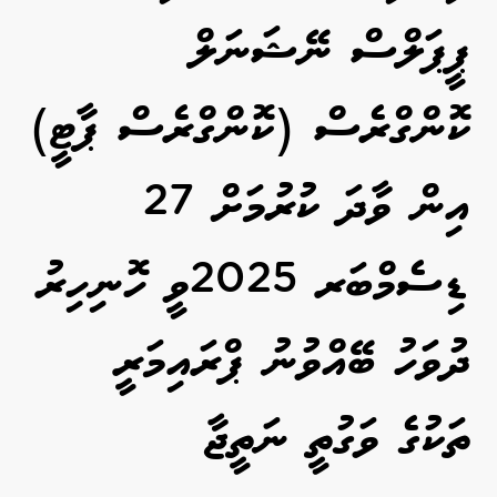
ޕީޕަލްސް ނޭޝަނަލް
ކޮންގްރެސް (ކޮންގްރެސް ޕާޓީ)
އިން ވާދަ ކުރުމަށް 27
ޑިސެމްބަރ 2025ވީ ހޮނިހިރު
ދުވަހު ބޭއްވުނު ޕްރައިމަރީ
ތަކުގެ ވަގުތީ ނަތީޖާ