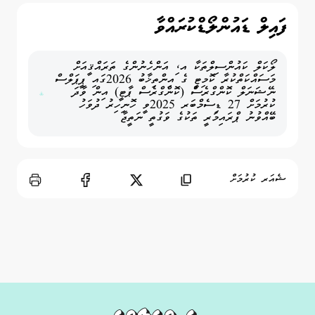
ފައިލް ޑައުންލޯޑްކުރައްވާ
ލޯކަލް ކައުންސިލްތަކާ އ،ި އަންހެނުންގެ ތަރައްޤީއަށް
މަސައްކަތްކުރާ ކޮމިޓީ ގެ އިންތިޚާބު 2026ގައި ޕީޕަލްސް
ނޭޝަނަލް ކޮންގްރެސް (ކޮންގްރެސް ޕާޓީ) އިން ވާދަ
ކުރުމަށް 27 ޑިސެމްބަރ 2025ވީ ހޮނިހިރު ދުވަހު
ބޭއްވުނު ޕްރައިމަރީ ތަކުގެ ވަގުތީ ނަތީޖާ
ޝެއަރ ކުރުމަށް
Print