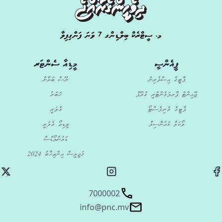
މ. ސީޓްރެކް ބިލްޑިންގ 7 ވަނަ ފަންގިފިލާ
ޕީއެންސީ
މީޑިއާ ސެންޓަރ
ޕާޓީގެ އިސްވެރިން
ނޫސް ބަޔާން
ޖޮއިންޓް ޕާރލަމެންޓްރީ ގްރޫޕް
ޚަބަރު
ޕާޓީގެ މެނިފެސްޓޯ
ގެލަރީ
ލޯކަލް ކައުންސިލް
ވީޑިއޯ ގެލަރީ
ޑައުންލޯޑްސް
މަޖިލީސް އިންތިޙާބު 2024
7000002
info@pnc.mv