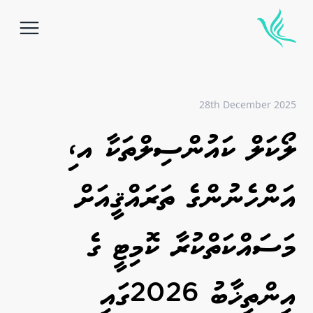
idebar
28th December 2025
ލޯކަލް ކައުންސިލްތަކާ އ،ި
އަންހެނުންގެ ތަރައްޤީއަށް
މަސައްކަތްކުރާ ކޮމިޓީ ގެ
އިންތިޚާބު 2026ގައި